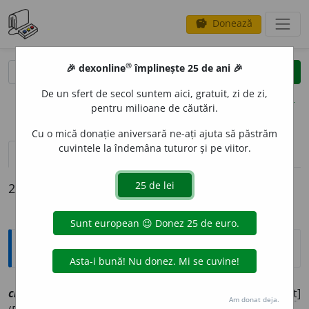
Donează
savings
®
®
🎉 dexonline
împlinește 25 de ani 🎉
caută
clear
search
De un sfert de secol suntem aici, gratuit, zi de zi,
opțiuni
pentru milioane de căutări.
Cu o mică donație aniversară ne-ați ajuta să păstrăm
cuvintele la îndemâna tuturor și pe viitor.
definiții (2)
conjugări
2 definiții pentru
ciufleca
Explicative DEX
ciuflec
a
vt
[
At:
CHEST, I 22 /
V:
ciof~
/
Pzi:
ci
u
flec
/
E:
nct
]
Am donat deja.