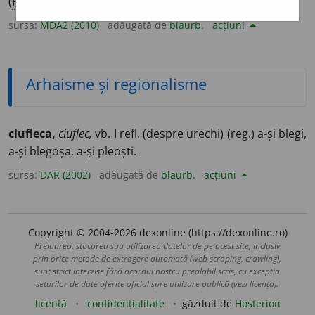
(
Reg
;
d.
urechi) A blegi.
sursa:
MDA2 (2010)
adăugată de
blaurb.
acțiuni
Arhaisme și regionalisme
ciuflec
a
,
ciufl
e
c,
vb. I refl. (despre urechi) (reg.) a-și blegi,
a-și blegoșa, a-și pleoști.
sursa:
DAR (2002)
adăugată de
blaurb.
acțiuni
Copyright © 2004-2026 dexonline (https://dexonline.ro)
Preluarea, stocarea sau utilizarea datelor de pe acest site, inclusiv
prin orice metode de extragere automată (web scraping, crawling),
sunt strict interzise fără acordul nostru prealabil scris, cu excepția
seturilor de date oferite oficial spre utilizare publică (vezi licența).
licență
confidențialitate
găzduit de
Hosterion