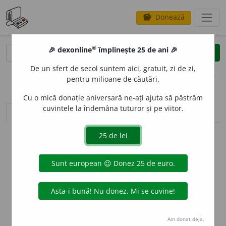
Donează
savings
®
®
🎉 dexonline
împlinește 25 de ani 🎉
caută
clear
search
De un sfert de secol suntem aici, gratuit, zi de zi,
opțiuni
pentru milioane de căutări.
Cu o mică donație aniversară ne-ați ajuta să păstrăm
cuvintele la îndemâna tuturor și pe viitor.
sinteza definițiilor (1)
definiții (1)
conjugări
info
Aceste definiții sunt compilate de
echipa dexonline. Definițiile
originale se află pe fila
definiții
.
info
Puteți reordona filele pe pagina de
preferințe
.
ascunde
Am donat deja.