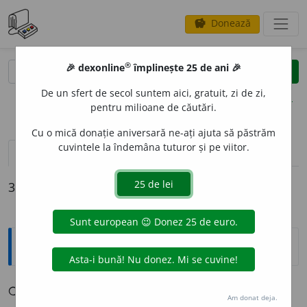
Donează
savings
®
®
🎉 dexonline
împlinește 25 de ani 🎉
caută
clear
search
De un sfert de secol suntem aici, gratuit, zi de zi,
opțiuni
pentru milioane de căutări.
Cu o mică donație aniversară ne-ați ajuta să păstrăm
cuvintele la îndemâna tuturor și pe viitor.
definiții (3)
conjugări
3 definiții pentru
burui
Explicative DEX
❍BURU
I
(-
rue
)
vb.
unipers.
🌦
A bura [b
ur
ă].
Am donat deja.