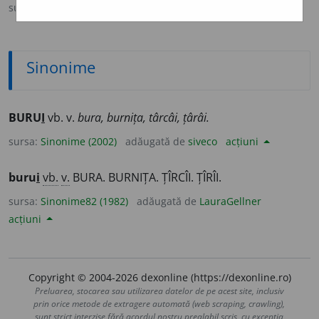
sursa:
CADE (1926-1931)
adăugată de
Onukka
acțiuni
Sinonime
BURU
I
vb. v.
bura, burnița, târcâi, țârâi.
sursa:
Sinonime (2002)
adăugată de
siveco
acțiuni
buru
i
vb.
v.
BURA. BURNIȚA. ȚÎRCÎI. ȚÎRÎI.
sursa:
Sinonime82 (1982)
adăugată de
LauraGellner
acțiuni
Copyright © 2004-2026 dexonline (https://dexonline.ro)
Preluarea, stocarea sau utilizarea datelor de pe acest site, inclusiv
prin orice metode de extragere automată (web scraping, crawling),
sunt strict interzise fără acordul nostru prealabil scris, cu excepția