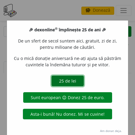
Donează
savings
®
®
🎉 dexonline
împlinește 25 de ani 🎉
caută
clear
search
De un sfert de secol suntem aici, gratuit, zi de zi,
opțiuni
pentru milioane de căutări.
Cu o mică donație aniversară ne-ați ajuta să păstrăm
cuvintele la îndemâna tuturor și pe viitor.
sinteza definițiilor (1)
definiții (2)
declinări
info
Aceste definiții sunt compilate de
echipa dexonline. Definițiile
originale se află pe fila
definiții
.
info
Puteți reordona filele pe pagina de
preferințe
.
ascunde
Am donat deja.