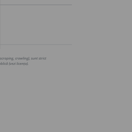
craping, crawling), sunt strict
lică (vezi licența).