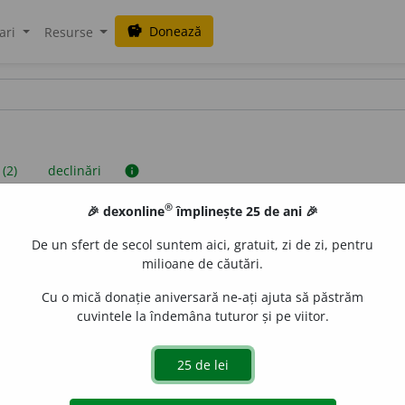
Donează
savings
ari
Resurse
 (2)
declinări
info
®
🎉 dexonline
împlinește 25 de ani 🎉
iniții sunt compilate de echipa dexonline. Definițiile originale se af
De un sfert de secol suntem aici, gratuit, zi de zi, pentru
 Puteți reordona filele pe pagina de
preferințe
.
milioane de căutări.
Cu o mică donație aniversară ne-ați ajuta să păstrăm
cuvintele la îndemâna tuturor și pe viitor.
presii
exemple
surse