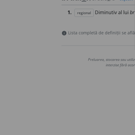
1.
Diminutiv al lui
br
regional
Lista completă de definiții se află
info
Preluarea, stocarea sau utiliz
interzise fără acor