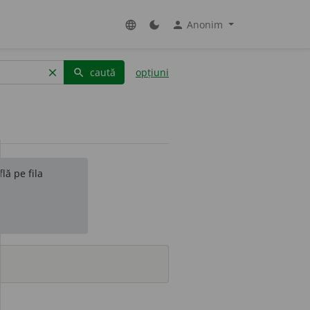
Anonim
language
dark_mode
person
caută
opțiuni
clear
search
lă pe fila