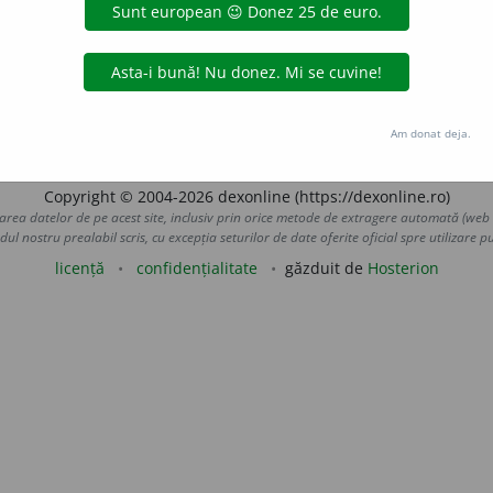
udiu
.
 pe fila
definiții
.
Am donat deja.
Copyright © 2004-2026 dexonline (https://dexonline.ro)
area datelor de pe acest site, inclusiv prin orice metode de extragere automată (web s
dul nostru prealabil scris, cu excepția seturilor de date oferite oficial spre utilizare pub
licență
confidențialitate
găzduit de
Hosterion