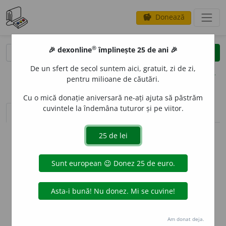
Donează
savings
®
®
🎉 dexonline
împlinește 25 de ani 🎉
caută
clear
search
De un sfert de secol suntem aici, gratuit, zi de zi,
opțiuni
pentru milioane de căutări.
Cu o mică donație aniversară ne-ați ajuta să păstrăm
cuvintele la îndemâna tuturor și pe viitor.
sinteza definițiilor (1)
definiții (8)
declinări
info
Aceste definiții sunt compilate de
echipa dexonline. Definițiile
originale se află pe fila
definiții
.
info
Puteți reordona filele pe pagina de
preferințe
.
ascunde
Am donat deja.