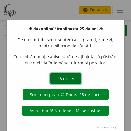
Donează
savings
®
®
🎉 dexonline
împlinește 25 de ani 🎉
caută
clear
search
De un sfert de secol suntem aici, gratuit, zi de zi,
opțiuni
pentru milioane de căutări.
Cu o mică donație aniversară ne-ați ajuta să păstrăm
cuvintele la îndemâna tuturor și pe viitor.
sinteza definițiilor (1)
definiții (8)
declinări
info
Aceste definiții sunt compilate de
echipa dexonline. Definițiile
originale se află pe fila
definiții
.
info
Puteți reordona filele pe pagina de
preferințe
.
ascunde
Am donat deja.