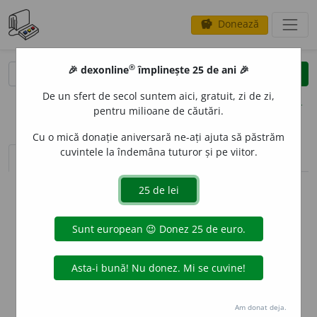
Donează
savings
®
®
🎉 dexonline
împlinește 25 de ani 🎉
caută
clear
search
De un sfert de secol suntem aici, gratuit, zi de zi,
opțiuni
pentru milioane de căutări.
Cu o mică donație aniversară ne-ați ajuta să păstrăm
cuvintele la îndemâna tuturor și pe viitor.
sinteza definițiilor (1)
definiții (1)
declinări
info
Aceste definiții sunt compilate de
echipa dexonline. Definițiile
originale se află pe fila
definiții
.
info
Puteți reordona filele pe pagina de
preferințe
.
ascunde
Am donat deja.