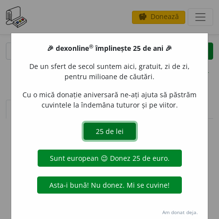
Donează
savings
®
®
🎉 dexonline
împlinește 25 de ani 🎉
caută
clear
search
De un sfert de secol suntem aici, gratuit, zi de zi,
opțiuni
pentru milioane de căutări.
Cu o mică donație aniversară ne-ați ajuta să păstrăm
cuvintele la îndemâna tuturor și pe viitor.
sinteza definițiilor (1)
definiții (1)
declinări
info
Aceste definiții sunt compilate de
echipa dexonline. Definițiile
originale se află pe fila
definiții
.
info
Puteți reordona filele pe pagina de
preferințe
.
ascunde
Am donat deja.