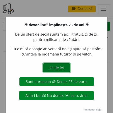
Donează
savings
®
®
🎉 dexonline
împlinește 25 de ani 🎉
caută
clear
search
De un sfert de secol suntem aici, gratuit, zi de zi,
opțiuni
pentru milioane de căutări.
Cu o mică donație aniversară ne-ați ajuta să păstrăm
cuvintele la îndemâna tuturor și pe viitor.
sinteza definițiilor (1)
definiții (10)
declinări
info
Aceste definiții sunt compilate de
echipa dexonline. Definițiile
originale se află pe fila
definiții
.
info
Puteți reordona filele pe pagina de
preferințe
.
ascunde
Am donat deja.