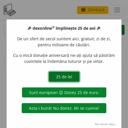
Donează
savings
®
®
🎉 dexonline
împlinește 25 de ani 🎉
caută
clear
search
De un sfert de secol suntem aici, gratuit, zi de zi,
opțiuni
pentru milioane de căutări.
Cu o mică donație aniversară ne-ați ajuta să păstrăm
cuvintele la îndemâna tuturor și pe viitor.
sinteza definițiilor (1)
definiții (4)
declinări
info
Aceste definiții sunt compilate de
echipa dexonline. Definițiile
originale se află pe fila
definiții
.
info
Puteți reordona filele pe pagina de
preferințe
.
ascunde
Am donat deja.