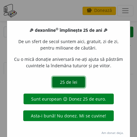
Donează
savings
®
®
🎉 dexonline
împlinește 25 de ani 🎉
caută
clear
search
De un sfert de secol suntem aici, gratuit, zi de zi,
opțiuni
pentru milioane de căutări.
Cu o mică donație aniversară ne-ați ajuta să păstrăm
cuvintele la îndemâna tuturor și pe viitor.
sinteza definițiilor (1)
definiții (3)
conjugări
info
Aceste definiții sunt compilate de
echipa dexonline. Definițiile
originale se află pe fila
definiții
.
info
Puteți reordona filele pe pagina de
preferințe
.
ascunde
Am donat deja.