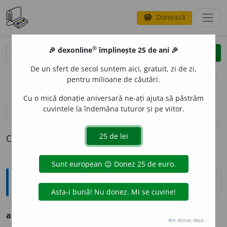
Donează
savings
®
®
🎉 dexonline
împlinește 25 de ani 🎉
caută
clear
search
De un sfert de secol suntem aici, gratuit, zi de zi,
opțiuni
pentru milioane de căutări.
Cu o mică donație aniversară ne-ați ajuta să păstrăm
cuvintele la îndemâna tuturor și pe viitor.
definiții (1)
declinări
O definiție pentru
armonizabilitate
Ortografice DOOM
armonizabilit
a
te
s. f., g.-d. art.
armonizabilității
Am donat deja.