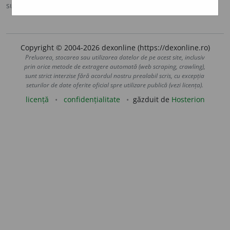
sursa:
Ortografic (2002)
adăugată de
siveco
acțiuni
Copyright © 2004-2026 dexonline (https://dexonline.ro)
Preluarea, stocarea sau utilizarea datelor de pe acest site, inclusiv
prin orice metode de extragere automată (web scraping, crawling),
sunt strict interzise fără acordul nostru prealabil scris, cu excepția
seturilor de date oferite oficial spre utilizare publică (vezi licența).
licență
confidențialitate
găzduit de
Hosterion