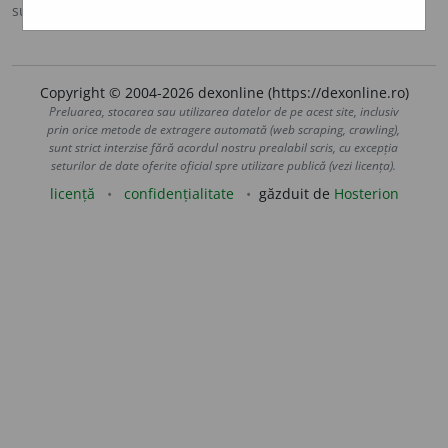
sursa:
Ortografic (2002)
adăugată de
siveco
acțiuni
Copyright © 2004-2026 dexonline (https://dexonline.ro)
Preluarea, stocarea sau utilizarea datelor de pe acest site, inclusiv
prin orice metode de extragere automată (web scraping, crawling),
sunt strict interzise fără acordul nostru prealabil scris, cu excepția
seturilor de date oferite oficial spre utilizare publică (vezi licența).
licență
confidențialitate
găzduit de
Hosterion