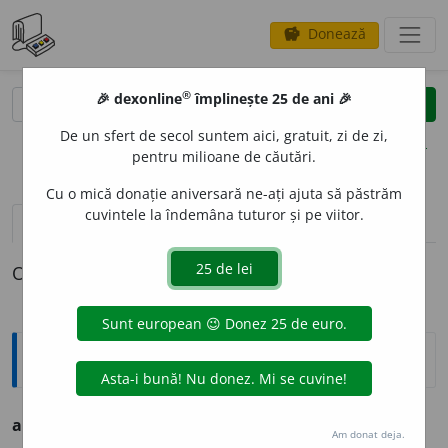
Donează
savings
®
®
🎉 dexonline
împlinește 25 de ani 🎉
caută
clear
search
De un sfert de secol suntem aici, gratuit, zi de zi,
opțiuni
pentru milioane de căutări.
Cu o mică donație aniversară ne-ați ajuta să păstrăm
cuvintele la îndemâna tuturor și pe viitor.
definiții (1)
declinări
O definiție pentru
arhaicitate
Ortografice DOOM
arhaicit
a
te
s. f., g. -d. art.
arhaicității
Am donat deja.