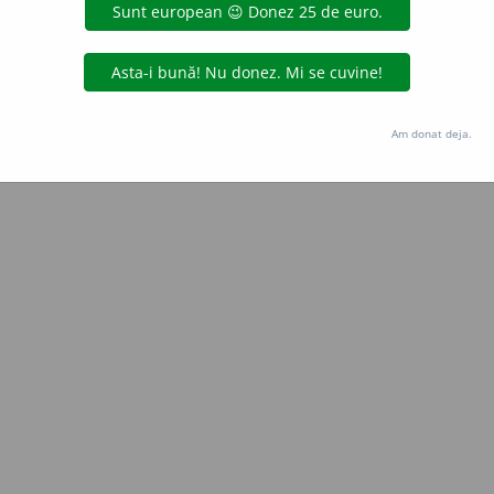
Copyright © 2004-2026 dexonline (https://dexonline.ro)
area datelor de pe acest site, inclusiv prin orice metode de extragere automată (web s
dul nostru prealabil scris, cu excepția seturilor de date oferite oficial spre utilizare pub
Am donat deja.
licență
confidențialitate
găzduit de
Hosterion