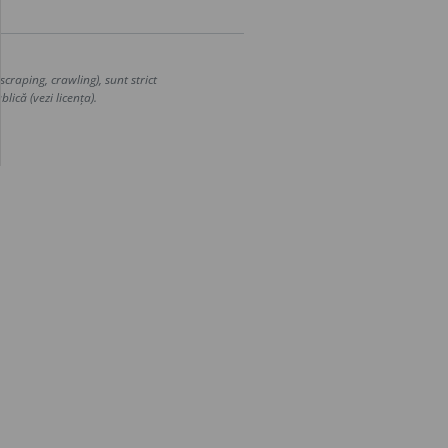
craping, crawling), sunt strict
lică (vezi licența).