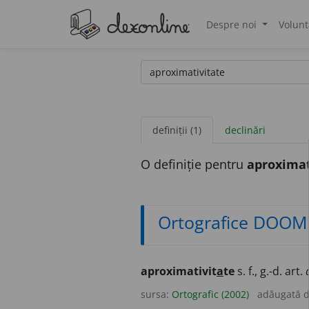
Despre noi
Volunt
®
definiții (1)
declinări
O definiție pentru
aproximat
Ortografice DOOM
aproximativit
a
te
s. f., g.-d. art.
sursa:
Ortografic (2002)
adăugată 