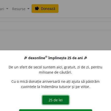
Donează
savings
ari
Resurse
®
🎉 dexonline
împlinește 25 de ani 🎉
ivitate
De un sfert de secol suntem aici, gratuit, zi de zi, pentru
milioane de căutări.
Cu o mică donație aniversară ne-ați ajuta să păstrăm
cuvintele la îndemâna tuturor și pe viitor.
aproximativității
de
siveco
acțiuni