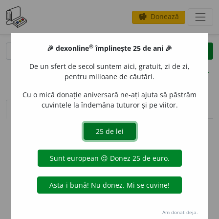
Donează
savings
®
®
🎉 dexonline
împlinește 25 de ani 🎉
caută
clear
search
De un sfert de secol suntem aici, gratuit, zi de zi,
opțiuni
pentru milioane de căutări.
Cu o mică donație aniversară ne-ați ajuta să păstrăm
cuvintele la îndemâna tuturor și pe viitor.
sinteza definițiilor (1)
definiții (2)
declinări
info
Aceste definiții sunt compilate de
echipa dexonline. Definițiile
originale se află pe fila
definiții
.
info
Puteți reordona filele pe pagina de
preferințe
.
ascunde
Am donat deja.