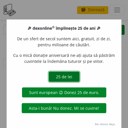
Donează
savings
®
®
🎉 dexonline
împlinește 25 de ani 🎉
caută
clear
search
De un sfert de secol suntem aici, gratuit, zi de zi,
opțiuni
pentru milioane de căutări.
Cu o mică donație aniversară ne-ați ajuta să păstrăm
cuvintele la îndemâna tuturor și pe viitor.
sinteza definițiilor (1)
definiții (2)
conjugări
info
Aceste definiții sunt compilate de
echipa dexonline. Definițiile
originale se află pe fila
definiții
.
info
Puteți reordona filele pe pagina de
preferințe
.
ascunde
Am donat deja.