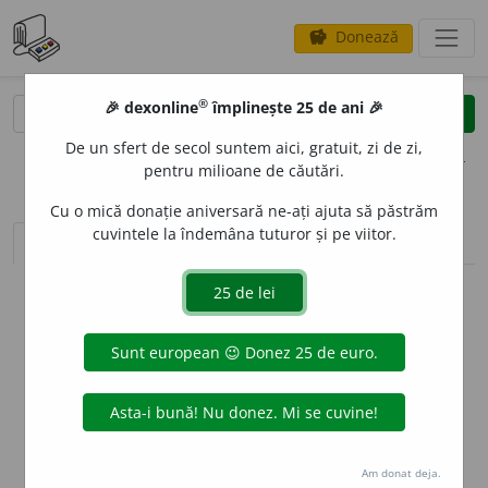
Donează
savings
®
®
🎉 dexonline
împlinește 25 de ani 🎉
caută
clear
search
De un sfert de secol suntem aici, gratuit, zi de zi,
opțiuni
pentru milioane de căutări.
Cu o mică donație aniversară ne-ați ajuta să păstrăm
cuvintele la îndemâna tuturor și pe viitor.
sinteza definițiilor (1)
definiții (2)
declinări
info
Aceste definiții sunt compilate de
echipa dexonline. Definițiile
originale se află pe fila
definiții
.
info
Puteți reordona filele pe pagina de
preferințe
.
ascunde
Am donat deja.