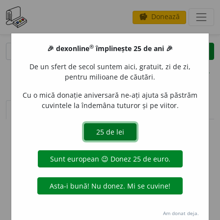
Donează
savings
®
®
🎉 dexonline
împlinește 25 de ani 🎉
caută
clear
search
De un sfert de secol suntem aici, gratuit, zi de zi,
opțiuni
pentru milioane de căutări.
Cu o mică donație aniversară ne-ați ajuta să păstrăm
cuvintele la îndemâna tuturor și pe viitor.
sinteza definițiilor (1)
definiții (1)
declinări
info
Aceste definiții sunt compilate de
echipa dexonline. Definițiile
originale se află pe fila
definiții
.
info
Puteți reordona filele pe pagina de
preferințe
.
ascunde
Am donat deja.