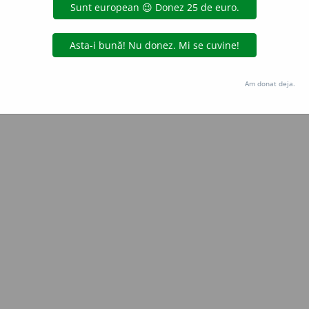
Copyright © 2004-2026 dexonline (https://dexonline.ro)
area datelor de pe acest site, inclusiv prin orice metode de extragere automată (web s
dul nostru prealabil scris, cu excepția seturilor de date oferite oficial spre utilizare pub
Am donat deja.
licență
confidențialitate
găzduit de
Hosterion