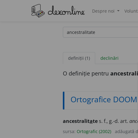
Despre noi
Volunt
®
definiții (1)
declinări
O definiție pentru
ancestral
Ortografice DOOM
ancestralit
a
te
s. f., g.-d. art.
ance
sursa:
Ortografic (2002)
adăugată 