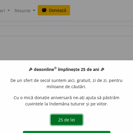
Donează
savings
ari
Resurse
®
🎉 dexonline
împlinește 25 de ani 🎉
itate
De un sfert de secol suntem aici, gratuit, zi de zi, pentru
milioane de căutări.
Cu o mică donație aniversară ne-ați ajuta să păstrăm
cuvintele la îndemâna tuturor și pe viitor.
stralității
de
siveco
acțiuni