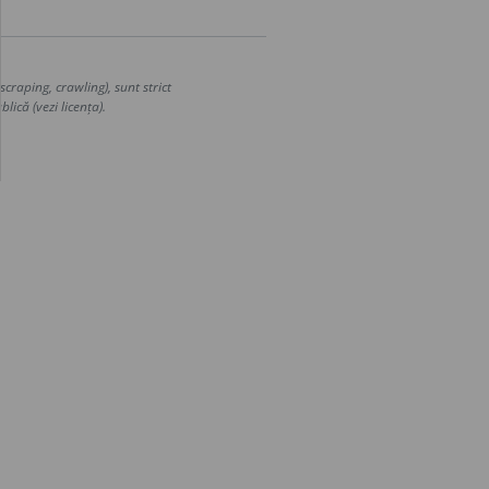
craping, crawling), sunt strict
lică (vezi licența).