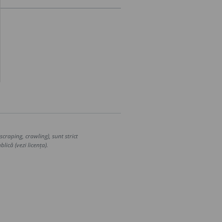
craping, crawling), sunt strict
lică (vezi licența).