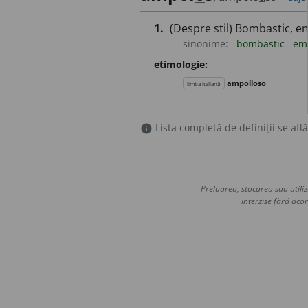
1.
(Despre stil) Bombastic, em
sinonime:
bombastic
emf
etimologie:
ampolloso
limba italiană
Lista completă de definiții se află
info
Preluarea, stocarea sau utiliz
interzise fără acor