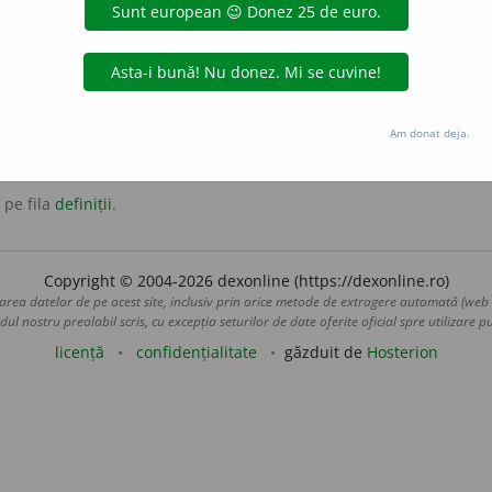
fatic.
atic
Am donat deja.
 pe fila
definiții
.
Copyright © 2004-2026 dexonline (https://dexonline.ro)
area datelor de pe acest site, inclusiv prin orice metode de extragere automată (web s
dul nostru prealabil scris, cu excepția seturilor de date oferite oficial spre utilizare pub
licență
confidențialitate
găzduit de
Hosterion