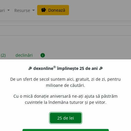
Donează
savings
ari
Resurse
 (2)
declinări
info
®
🎉 dexonline
împlinește 25 de ani 🎉
iniții sunt compilate de echipa dexonline. Definițiile originale se af
De un sfert de secol suntem aici, gratuit, zi de zi, pentru
 Puteți reordona filele pe pagina de
preferințe
.
milioane de căutări.
Cu o mică donație aniversară ne-ați ajuta să păstrăm
cuvintele la îndemâna tuturor și pe viitor.
presii
exemple
surse
tiv