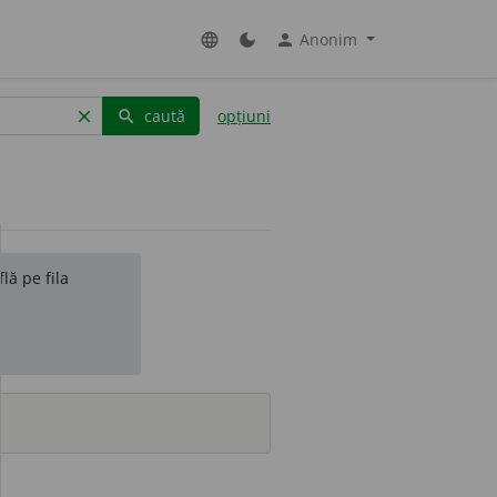
Anonim
language
dark_mode
person
caută
opțiuni
clear
search
lă pe fila