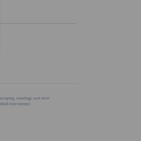
craping, crawling), sunt strict
lică (vezi licența).