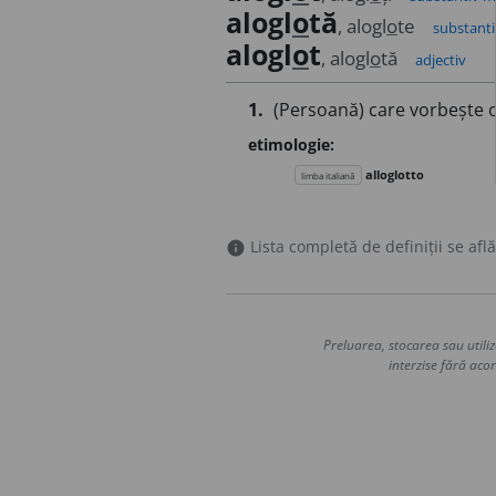
alogl
o
tă
, alogl
o
te
substanti
alogl
o
t
, alogl
o
tă
adjectiv
1.
(Persoană) care vorbește o
etimologie:
alloglotto
limba italiană
Lista completă de definiții se află
info
Preluarea, stocarea sau utiliz
interzise fără acor