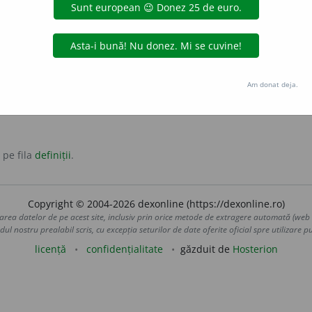
v feminin
 altă limbă.
Am donat deja.
 pe fila
definiții
.
Copyright © 2004-2026 dexonline (https://dexonline.ro)
area datelor de pe acest site, inclusiv prin orice metode de extragere automată (web s
dul nostru prealabil scris, cu excepția seturilor de date oferite oficial spre utilizare pub
licență
confidențialitate
găzduit de
Hosterion