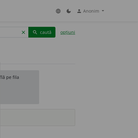
Anonim
language
dark_mode
person
caută
opțiuni
clear
search
lă pe fila