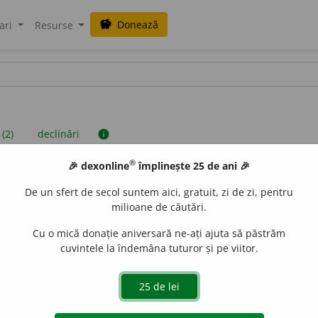
Donează
savings
ari
Resurse
 (2)
declinări
info
®
🎉 dexonline
împlinește 25 de ani 🎉
iniții sunt compilate de echipa dexonline. Definițiile originale se af
De un sfert de secol suntem aici, gratuit, zi de zi, pentru
 Puteți reordona filele pe pagina de
preferințe
.
milioane de căutări.
Cu o mică donație aniversară ne-ați ajuta să păstrăm
cuvintele la îndemâna tuturor și pe viitor.
presii
exemple
surse
asculin