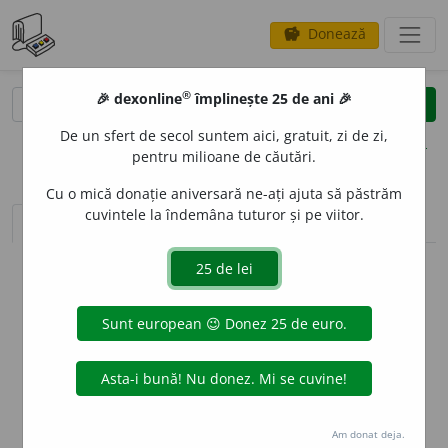
Donează
savings
®
®
🎉 dexonline
împlinește 25 de ani 🎉
caută
clear
search
De un sfert de secol suntem aici, gratuit, zi de zi,
opțiuni
pentru milioane de căutări.
Cu o mică donație aniversară ne-ați ajuta să păstrăm
cuvintele la îndemâna tuturor și pe viitor.
sinteza definițiilor (1)
definiții (1)
declinări
info
Aceste definiții sunt compilate de
echipa dexonline. Definițiile
originale se află pe fila
definiții
.
info
Puteți reordona filele pe pagina de
preferințe
.
ascunde
Am donat deja.