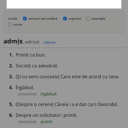
arată:
sensuri secundare
expresii
exemple
surse
adm
i
s
, adm
i
să
adjectiv
1.
Primit ca bun.
2.
Socotit ca adevărat.
3.
(Și cu sens concesiv) Care este de acord cu ceva.
4.
Îngăduit.
sinonime:
îngăduit
5.
(Despre o cerere) Căreia i s-a dat curs favorabil.
6.
Despre un solicitator: primit.
sinonime:
primit