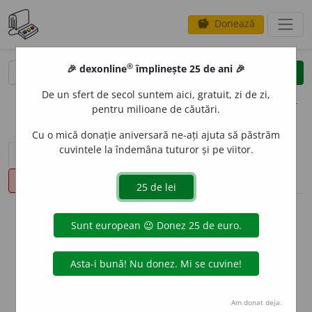
Donează
savings
®
®
🎉 dexonline
împlinește 25 de ani 🎉
caută
clear
search
De un sfert de secol suntem aici, gratuit, zi de zi,
opțiuni
pentru milioane de căutări.
Cu o mică donație aniversară ne-ați ajuta să păstrăm
cuvintele la îndemâna tuturor și pe viitor.
sinteza definițiilor (1)
definiții (6)
declinări
pronunție
(50)
volume_up
info
Aceste definiții sunt compilate de
echipa dexonline. Definițiile
originale se află pe fila
definiții
.
info
Puteți reordona filele pe pagina de
preferințe
.
Am donat deja.
ascunde