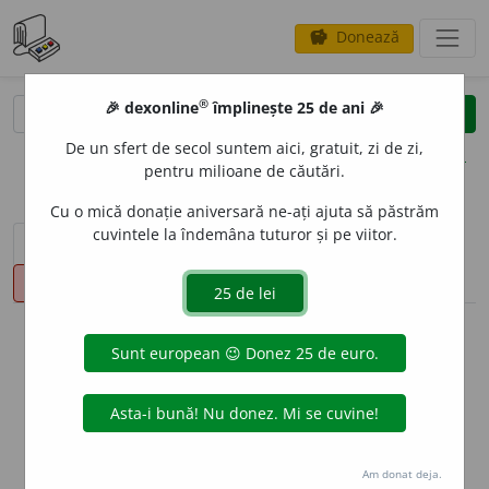
Donează
savings
®
®
🎉 dexonline
împlinește 25 de ani 🎉
caută
clear
search
De un sfert de secol suntem aici, gratuit, zi de zi,
opțiuni
pentru milioane de căutări.
Cu o mică donație aniversară ne-ați ajuta să păstrăm
cuvintele la îndemâna tuturor și pe viitor.
sinteza definițiilor (1)
definiții (6)
declinări
pronunție
(50)
volume_up
info
Aceste definiții sunt compilate de
echipa dexonline. Definițiile
originale se află pe fila
definiții
.
info
Puteți reordona filele pe pagina de
preferințe
.
Am donat deja.
ascunde