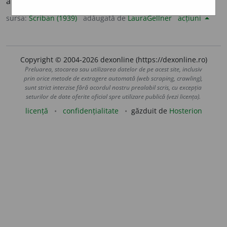
a tot cîștiga, de a ocupa, de a lua.
sursa:
Scriban (1939)
adăugată de
LauraGellner
acțiuni
Copyright © 2004-2026 dexonline (https://dexonline.ro)
Preluarea, stocarea sau utilizarea datelor de pe acest site, inclusiv
prin orice metode de extragere automată (web scraping, crawling),
sunt strict interzise fără acordul nostru prealabil scris, cu excepția
seturilor de date oferite oficial spre utilizare publică (vezi licența).
licență
confidențialitate
găzduit de
Hosterion