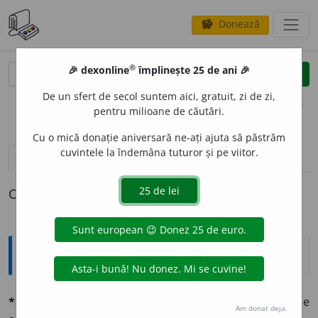
Donează
savings
®
®
🎉 dexonline
împlinește 25 de ani 🎉
caută
clear
search
De un sfert de secol suntem aici, gratuit, zi de zi,
opțiuni
pentru milioane de căutări.
Cu o mică donație aniversară ne-ați ajuta să păstrăm
cuvintele la îndemâna tuturor și pe viitor.
definiții (1)
declinări
O definiție pentru
achizitivitate
Explicative DEX
*achizitivitáte
f. (d.
achizitiv:
fr.
acquisitivité
). Instinctu de
Am donat deja.