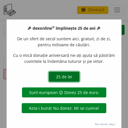
Donează
savings
®
®
🎉 dexonline
împlinește 25 de ani 🎉
caută
clear
search
De un sfert de secol suntem aici, gratuit, zi de zi,
opțiuni
pentru milioane de căutări.
Cu o mică donație aniversară ne-ați ajuta să păstrăm
cuvintele la îndemâna tuturor și pe viitor.
sinteza definițiilor (1)
definiții (1)
declinări
pronunție
(35)
volume_up
info
Aceste definiții sunt compilate de
echipa dexonline. Definițiile
originale se află pe fila
definiții
.
info
Puteți reordona filele pe pagina de
preferințe
.
Am donat deja.
ascunde