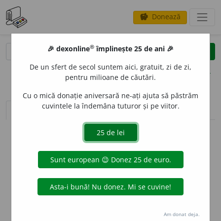
Donează
savings
®
®
🎉 dexonline
împlinește 25 de ani 🎉
caută
clear
search
De un sfert de secol suntem aici, gratuit, zi de zi,
opțiuni
pentru milioane de căutări.
Cu o mică donație aniversară ne-ați ajuta să păstrăm
cuvintele la îndemâna tuturor și pe viitor.
sinteza definițiilor (1)
definiții (5)
declinări
info
Aceste definiții sunt compilate de
echipa dexonline. Definițiile
originale se află pe fila
definiții
.
info
Puteți reordona filele pe pagina de
preferințe
.
ascunde
Am donat deja.