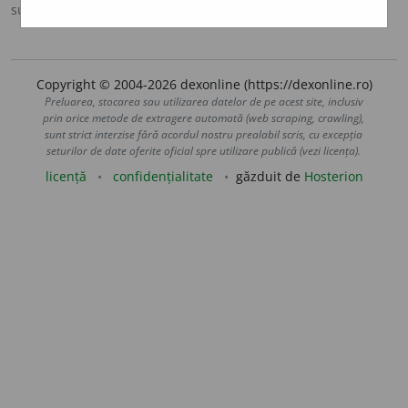
sursa:
Ortografic (2002)
adăugată de
siveco
acțiuni
Copyright © 2004-2026 dexonline (https://dexonline.ro)
Preluarea, stocarea sau utilizarea datelor de pe acest site, inclusiv
prin orice metode de extragere automată (web scraping, crawling),
sunt strict interzise fără acordul nostru prealabil scris, cu excepția
seturilor de date oferite oficial spre utilizare publică (vezi licența).
licență
confidențialitate
găzduit de
Hosterion