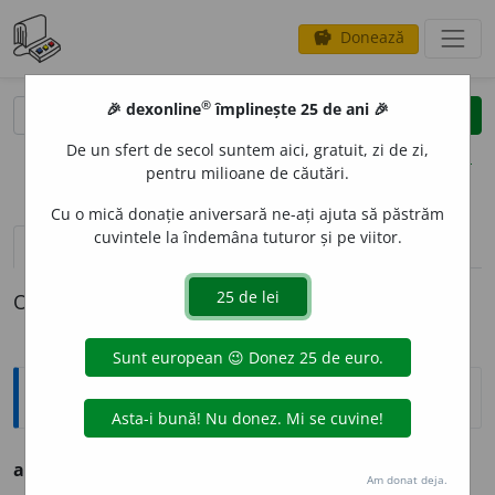
Donează
savings
®
®
🎉 dexonline
împlinește 25 de ani 🎉
caută
clear
search
De un sfert de secol suntem aici, gratuit, zi de zi,
opțiuni
pentru milioane de căutări.
Cu o mică donație aniversară ne-ați ajuta să păstrăm
cuvintele la îndemâna tuturor și pe viitor.
definiții (1)
declinări
O definiție pentru
aborigenitate
Ortografice DOOM
aborigenit
a
te
s. f., g.-d. art.
aborigenității
Am donat deja.