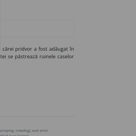
 cărei pridvor a fost adăugat în
ntei se păstrează ruinele caselor
craping, crawling), sunt strict
lică (vezi licența).