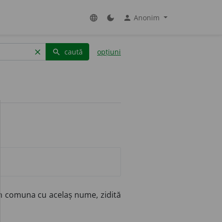
Anonim
language
dark_mode
person
caută
opțiuni
clear
search
n comuna cu acelaș nume, zidită