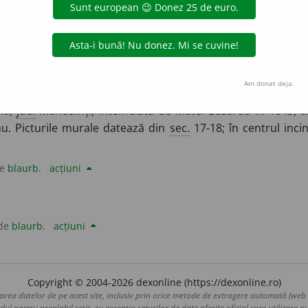
gată de
blaurb.
acțiuni
Am donat deja.
ia,
jud.
Mehedinți, întemeiată de Matei Basarab în 1645, al
u. Picturile murale datează din
sec.
17-18; în centrul inci
de
blaurb.
acțiuni
 de
blaurb.
acțiuni
Copyright © 2004-2026 dexonline (https://dexonline.ro)
area datelor de pe acest site, inclusiv prin orice metode de extragere automată (web s
dul nostru prealabil scris, cu excepția seturilor de date oferite oficial spre utilizare pub