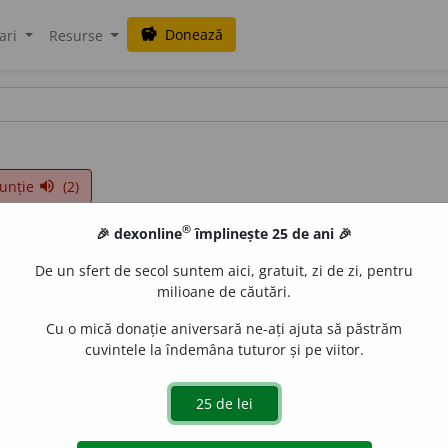
Donează
savings
ari
Resurse
unție
(2)
volume_up
®
🎉 dexonline
împlinește 25 de ani 🎉
De un sfert de secol suntem aici, gratuit, zi de zi, pentru
milioane de căutări.
Cu o mică donație aniversară ne-ați ajuta să păstrăm
cuvintele la îndemâna tuturor și pe viitor.
ne de cale ferată în jud. Mehedinți: 1500 loc.;
2.
mănăstire î