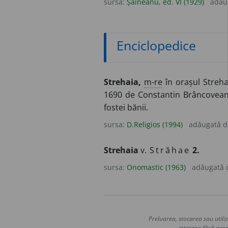
sursa:
Șăineanu, ed. VI (1929)
adău
Enciclopedice
Strehaia,
m-re
în orașul Streha
1690 de Constantin Brâncovean
fostei bănii.
sursa:
D.Religios (1994)
adăugată 
Strehaia
v.
Străhae
2.
sursa:
Onomastic (1963)
adăugată
Preluarea, stocarea sau utiliz
interzise fără acor