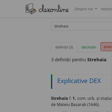
Despre noi
Volunt
®
pron
definiții (3)
declinări
3 definiții pentru
Strehaia
Explicative DEX
Strehaia
f.
1.
com. urb. și stațiu
de Mateiu Basarab (1646).