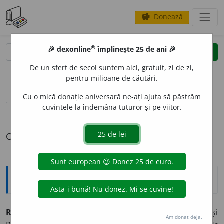
Donează
savings
®
®
🎉 dexonline
împlinește 25 de ani 🎉
caută
clear
search
De un sfert de secol suntem aici, gratuit, zi de zi,
opțiuni
pentru milioane de căutări.
Cu o mică donație aniversară ne-ați ajuta să păstrăm
cuvintele la îndemâna tuturor și pe viitor.
pronunție
(50)
volume_up
definiții (1)
declinări
O definiție pentru
Rom
Enciclopedice
ROM
temă comună de la: Roman, Romano, Romil și
Am donat deja.