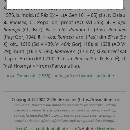
Romul, lat.
Romanus, Romilus, Romulus.
1.
Romul
(Ur
XXII 239).
2.
Roma,
răzeș mold. (16 A III 44); – din Sîrbi,
1575, b. mold. (C Răz 9); – I. (A Gen I 61 – 65) și s. r. Cislau.
3.
Romeea,
C., Popa Ion, preot (AO XVI 355).
4.
+
aga:
Romaga
(CL; Buc);
5.
+
-otă:
Romota
b. (Paș);
Romotea
(Paș; Gorj 104).
6.
+
-cea;
Romcea,
ard. (Paș); din Bîrsa (Sd
X); olt., 1619 (Sd V 439, VI 464; Gorj 118); și 1638 (AO VII
29); munt. (16 B V 385);
Romceni
s. (17 B IV) și
Rumceni
sat
2
disp. r. Buzău (RA I 210).
7.
+
-șa:
Romșa
(Sur IX; Isp II
), cf.
însă Hromșa < Hrom (Partea a II-a).
sursa:
Onomastic (1963)
adăugată de
blaurb.
acțiuni
Copyright © 2004-2026 dexonline (https://dexonline.ro)
Preluarea, stocarea sau utilizarea datelor de pe acest site, inclusiv
prin orice metode de extragere automată (web scraping, crawling),
sunt strict interzise fără acordul nostru prealabil scris, cu excepția
seturilor de date oferite oficial spre utilizare publică (vezi licența).
licență
confidențialitate
găzduit de
Hosterion