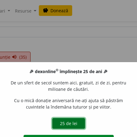
Donează
savings
ari
Resurse
unție
(35)
volume_up
®
🎉 dexonline
împlinește 25 de ani 🎉
De un sfert de secol suntem aici, gratuit, zi de zi, pentru
milioane de căutări.
Cu o mică donație aniversară ne-ați ajuta să păstrăm
cuvintele la îndemâna tuturor și pe viitor.
c, omnivor, de talie mică, cu botul ascuțit, cu corpul acoper
 mări mult cantitatea de grăsime și carne
(Sus scrofa dom
ărie, să-mi dai banii ce i-am strîns pentru porc, fiindcă plec la 