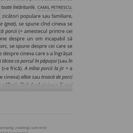
CAMIL PETRESCU,
toate întăriturile.
i zicători populare sau familiare,
e Ignat),
se spune cînd cineva se
că porcii
(= amestecul printre cei
ne despre un om incapabil să
orc,
se spune despre cei care se
e despre cineva care s-a îngrășat
A tăcea ca porcul în păpușoi
(sau
în
ți-e frică).
A mîna porcii la jir
= a
e cineva)
albie
sau
troacă de porci
c sălbatic fără două picioare Și mai
loare cenușie brăzdată cu negru,
a
pl.
) Numele unei constelații din
la vocativ) Obraznic, grosolan,
CAMILAR, N.
ndura goală:.?
I 222. ◊
GALAN, Z. R.
e ești tu, măi!
134.
Ce
craping, crawling), sunt strict
lică (vezi licența).