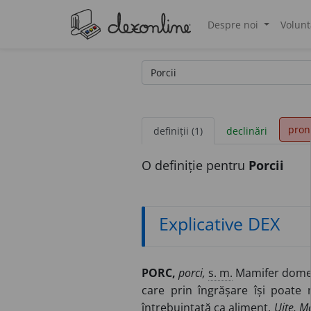
Despre noi
Volunt
®
pron
definiții (1)
declinări
O definiție pentru
Porcii
Explicative DEX
PORC,
porci,
s. m.
Mamifer domesti
care prin îngrășare își poate
întrebuințată ca aliment.
Uite, M