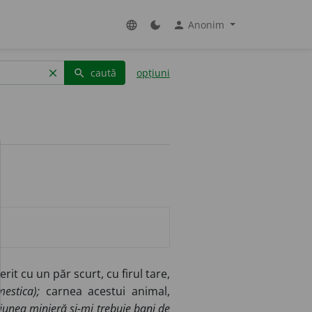
Anonim
language
dark_mode
person
caută
opțiuni
clear
search
it cu un păr scurt, cu firul tare,
estica);
carnea acestui animal,
Uniunea minieră și-mi trebuie bani de