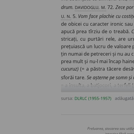
DAVIDOGLU, M.
drum.
72.
Zece porc
U. N.
5.
Vom face plachie cu costiț
de obicei cu caracter ironic sau
apucă prea tîrziu de o treabă.
C
stricați, cu purtări rele, are 
prețuiască un lucru de valoare p
țin numai de petreceri și nu au c
prea mult și nu-l mai încap hain
cucuruz)
(= a păstra tăcere desăvî
sforăi tare.
Se așterne pe somn și u
= a insulta, a batjocori, a terfel
la vale vulpea se tăvălește, moare.
sursa:
DLRLC (1955-1957)
adăugată
avînd numeroși solzi ascuțiți pe
emisfera boreală; scroafa cu pu
nerușinat; josnic, ticălos, mișel.
Expr.
Porc-de-cîine
= om de ni
Preluarea, stocarea sau utiliz
interzise fără acor