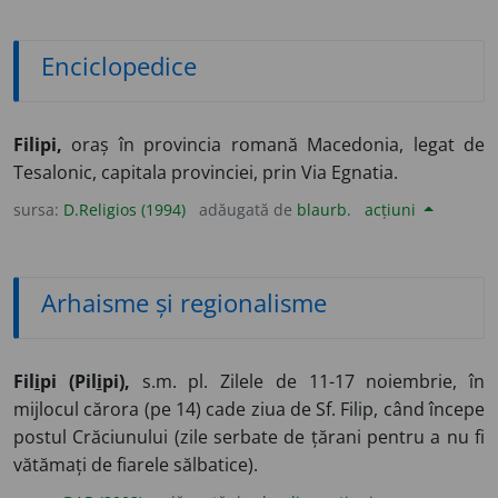
Enciclopedice
Filipi,
oraș în provincia romană Macedonia, legat de
Tesalonic, capitala provinciei, prin Via Egnatia.
sursa:
D.Religios (1994)
adăugată de
blaurb.
acțiuni
Arhaisme și regionalisme
Fil
i
pi (Pil
i
pi),
s.m. pl. Zilele de 11-17 noiembrie, în
mijlocul cărora (pe 14) cade ziua de Sf. Filip, când începe
postul Crăciunului (zile serbate de țărani pentru a nu fi
vătămați de fiarele sălbatice).