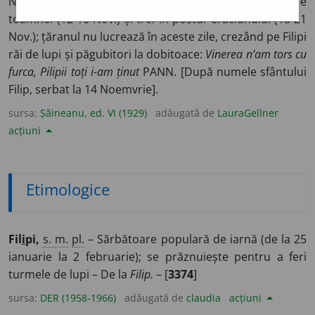
Noemvrie: ei sunt în număr de șase: trei, în dulcele
toamnei (12-16 Nov.) și trei în postul Crăciunului (18-21
Nov.); țăranul nu lucrează în aceste zile, crezând pe Filipi
răi de lupi și păgubitori la dobitoace:
Vinerea n’am tors cu
furca, Pilipii toți i-am ținut
PANN. [După numele sfântului
Filip, serbat la 14 Noemvrie].
sursa:
Șăineanu, ed. VI (1929)
adăugată de
LauraGellner
acțiuni
Etimologice
Fil
i
pi,
s. m.
pl.
– Sărbătoare populară de iarnă (de la 25
ianuarie la 2 februarie); se prăznuiește pentru a feri
turmele de lupi – De la
Filip.
– [
3374
]
sursa:
DER (1958-1966)
adăugată de
claudia
acțiuni