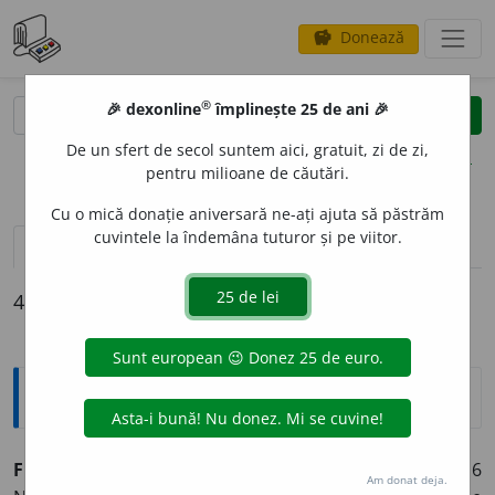
Donează
savings
®
®
🎉 dexonline
împlinește 25 de ani 🎉
caută
clear
search
De un sfert de secol suntem aici, gratuit, zi de zi,
opțiuni
pentru milioane de căutări.
Cu o mică donație aniversară ne-ați ajuta să păstrăm
cuvintele la îndemâna tuturor și pe viitor.
definiții (4)
declinări
4 definiții pentru
Filipi
Explicative DEX
Filipi (Pilipi)
m. pl. sărbătoare băbească la 12-16
Am donat deja.