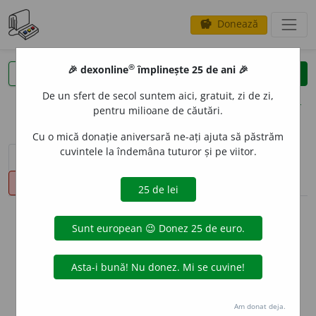
Donează
savings
®
®
🎉 dexonline
împlinește 25 de ani 🎉
caută
clear
search
De un sfert de secol suntem aici, gratuit, zi de zi,
opțiuni
pentru milioane de căutări.
Cu o mică donație aniversară ne-ați ajuta să păstrăm
cuvintele la îndemâna tuturor și pe viitor.
sinteza definițiilor (1)
definiții (3)
declinări
pronunție
(6)
volume_up
info
Aceste definiții sunt compilate de
echipa dexonline. Definițiile
originale se află pe fila
definiții
.
info
Puteți reordona filele pe pagina de
preferințe
.
Am donat deja.
ascunde