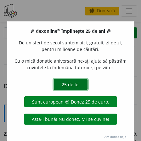
Donează
savings
®
®
🎉 dexonline
împlinește 25 de ani 🎉
caută
clear
search
De un sfert de secol suntem aici, gratuit, zi de zi,
opțiuni
pentru milioane de căutări.
Cu o mică donație aniversară ne-ați ajuta să păstrăm
cuvintele la îndemâna tuturor și pe viitor.
definiții (1)
Definiția cu ID-ul 219355:
Sinonime
Z
U
ZET
s. v.
bâzâială, bâzâire, bâzâit, bâzâitură, clipoceală,
Am donat deja.