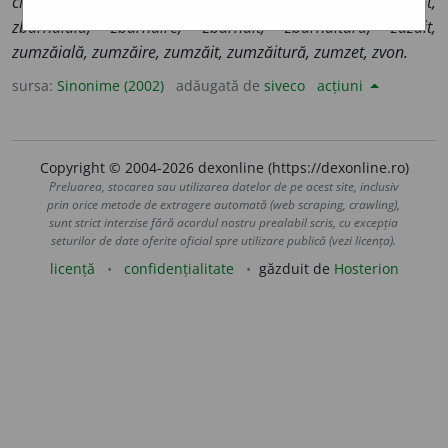
clipocire, clipocit, murmur, susur, susurare, șoaptă, șopot,
zbârnâială, zbârnâire, zbârnâit, zbârnâitură, zâzâit,
zumzăială, zumzăire, zumzăit, zumzăitură, zumzet, zvon.
sursa:
Sinonime (2002)
adăugată de
siveco
acțiuni
Copyright © 2004-2026 dexonline (https://dexonline.ro)
Preluarea, stocarea sau utilizarea datelor de pe acest site, inclusiv
prin orice metode de extragere automată (web scraping, crawling),
sunt strict interzise fără acordul nostru prealabil scris, cu excepția
seturilor de date oferite oficial spre utilizare publică (vezi licența).
licență
confidențialitate
găzduit de
Hosterion