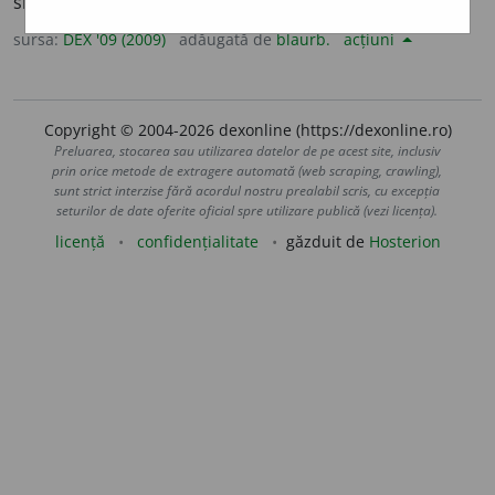
smintit. –
Cf.
tc.
zorlu
.
sursa:
DEX '09 (2009)
adăugată de
blaurb.
acțiuni
Copyright © 2004-2026 dexonline (https://dexonline.ro)
Preluarea, stocarea sau utilizarea datelor de pe acest site, inclusiv
prin orice metode de extragere automată (web scraping, crawling),
sunt strict interzise fără acordul nostru prealabil scris, cu excepția
seturilor de date oferite oficial spre utilizare publică (vezi licența).
licență
confidențialitate
găzduit de
Hosterion