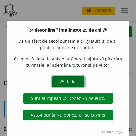
Donează
savings
®
®
🎉 dexonline
împlinește 25 de ani 🎉
caută
clear
search
De un sfert de secol suntem aici, gratuit, zi de zi,
opțiuni
pentru milioane de căutări.
Cu o mică donație aniversară ne-ați ajuta să păstrăm
cuvintele la îndemâna tuturor și pe viitor.
definiții (1)
Definiția cu ID-ul 824617:
Explicative DEX
ZURL
I
U, -
I
E,
zurlii,
adj.
(
Fam.
) Zvăpăiat, nebunatic;
Am donat deja.