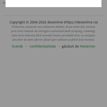
sursa:
DOOM 3 (2021)
adăugată de
Rodica_rk
acțiuni
Copyright © 2004-2026 dexonline (https://dexonline.ro)
Preluarea, stocarea sau utilizarea datelor de pe acest site, inclusiv
prin orice metode de extragere automată (web scraping, crawling),
sunt strict interzise fără acordul nostru prealabil scris, cu excepția
seturilor de date oferite oficial spre utilizare publică (vezi licența).
licență
confidențialitate
găzduit de
Hosterion