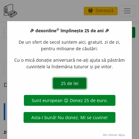
Donează
savings
®
®
🎉 dexonline
împlinește 25 de ani 🎉
caută
clear
search
De un sfert de secol suntem aici, gratuit, zi de zi,
opțiuni
pentru milioane de căutări.
Cu o mică donație aniversară ne-ați ajuta să păstrăm
cuvintele la îndemâna tuturor și pe viitor.
definiții (1)
Definiția cu ID-ul 1318910:
Ortografice DOOM
zurl
i
u
(
fam.
)
adj.
m.
,
f.
zurl
i
e
;
pl.
m.
și
f.
zurl
i
i
Am donat deja.