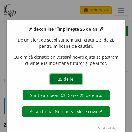
Donează
savings
®
®
🎉 dexonline
împlinește 25 de ani 🎉
caută
clear
search
De un sfert de secol suntem aici, gratuit, zi de zi,
opțiuni
pentru milioane de căutări.
Cu o mică donație aniversară ne-ați ajuta să păstrăm
cuvintele la îndemâna tuturor și pe viitor.
definiții (1)
Definiția cu ID-ul 1345325:
Explicative DEX
ZOB
O
N
👉
ZĂB
U
N
.
Am donat deja.