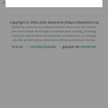
sursa:
CADE (1926-1931)
adăugată de
Onukka
acțiuni
Copyright © 2004-2026 dexonline (https://dexonline.ro)
Preluarea, stocarea sau utilizarea datelor de pe acest site, inclusiv
prin orice metode de extragere automată (web scraping, crawling),
sunt strict interzise fără acordul nostru prealabil scris, cu excepția
seturilor de date oferite oficial spre utilizare publică (vezi licența).
licență
confidențialitate
găzduit de
Hosterion