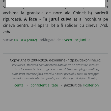
etc.) care împrejmuiește sau separă un spațiu, un teren
sau o încăpere.
* ~ chinezesc
a) zid uriaș construit în
vechime la granițele de nord ale Chinei; b) barieră
riguroasă.
A face ~ în jurul cuiva
a) a înconjura pe
cineva pentru a-l apăra; b) a fi solidar cu cineva. /<sl.
zidu
sursa:
NODEX (2002)
adăugată de
siveco
acțiuni
Copyright © 2004-2026 dexonline (https://dexonline.ro)
Preluarea, stocarea sau utilizarea datelor de pe acest site, inclusiv
prin orice metode de extragere automată (web scraping, crawling),
sunt strict interzise fără acordul nostru prealabil scris, cu excepția
seturilor de date oferite oficial spre utilizare publică (vezi licența).
licență
confidențialitate
găzduit de
Hosterion