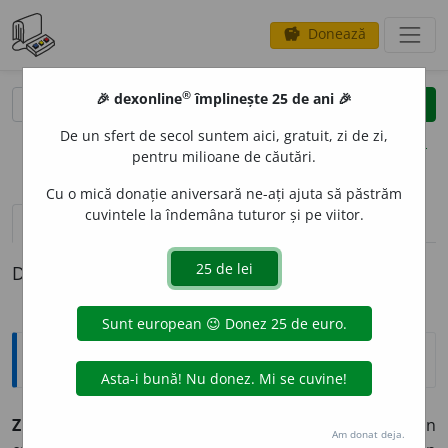
Donează
savings
®
®
🎉 dexonline
împlinește 25 de ani 🎉
caută
clear
search
De un sfert de secol suntem aici, gratuit, zi de zi,
opțiuni
pentru milioane de căutări.
Cu o mică donație aniversară ne-ați ajuta să păstrăm
cuvintele la îndemâna tuturor și pe viitor.
pronunție
(50)
volume_up
definiții (1)
Definiția cu ID-ul 360116:
Explicative DEX
ZID ~uri
n.
Element de construcție (din piatră, beton
Am donat deja.