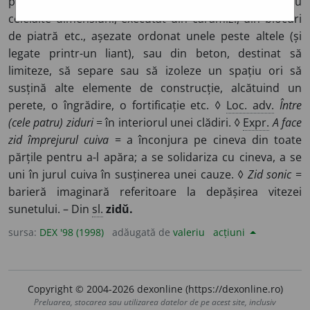
puțin înclinat, cu grosime (relativ) mică în raport cu
celelalte dimensiuni, executat din cărămizi, din blocuri
de piatră etc., așezate ordonat unele peste altele (și
legate printr-un liant), sau din beton, destinat să
limiteze, să separe sau să izoleze un spațiu ori să
susțină alte elemente de construcție, alcătuind un
perete, o îngrădire, o fortificație etc. ◊
Loc. adv.
Între
(cele patru) ziduri
= în interiorul unei clădiri. ◊
Expr.
A face
zid împrejurul cuiva
= a înconjura pe cineva din toate
părțile pentru a-l apăra; a se solidariza cu cineva, a se
uni în jurul cuiva în susținerea unei cauze. ◊
Zid sonic
=
barieră imaginară referitoare la depășirea vitezei
sunetului. – Din
sl.
zidŭ.
sursa:
DEX '98 (1998)
adăugată de
valeriu
acțiuni
Copyright © 2004-2026 dexonline (https://dexonline.ro)
Preluarea, stocarea sau utilizarea datelor de pe acest site, inclusiv