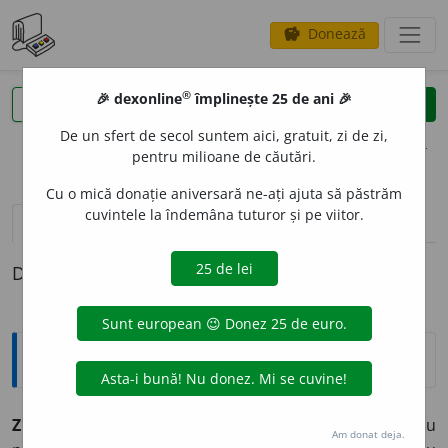
Donează
savings
®
®
🎉 dexonline
împlinește 25 de ani 🎉
caută
clear
search
De un sfert de secol suntem aici, gratuit, zi de zi,
opțiuni
pentru milioane de căutări.
Cu o mică donație aniversară ne-ați ajuta să păstrăm
cuvintele la îndemâna tuturor și pe viitor.
pronunție
(50)
volume_up
definiții (1)
Definiția cu ID-ul 21890:
Explicative DEX
ZID,
ziduri,
s. n.
Element de construcție vertical sau
Am donat deja.