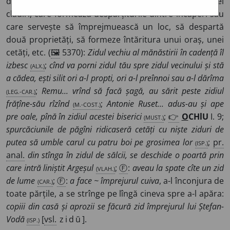
de cărămizi sau de piatră care susține caturile unei
clădiri, care formează despărțiturile dintre încăperi sau
care servește să împrejmuească un loc, să despartă
două proprietăți, să formeze întăritura unui oraș, unei
cetăți, etc. (
🖼
5370):
Zidul vechiu al mănăstirii în cadență îl
izbesc
(ALX.)
;
cînd va porni zidul tău spre zidul vecinului și stă
a cădea, ești silit ori a-l propti, ori a-l preînnoi sau a-l dărîma
(LEG.-CAR.)
;
Remu... vrînd să facă șagă, au sărit peste zidiul
frățîne-său rîzînd
(M.-COST.)
;
Antonie Ruset... adus-au și ape
pre oale, pînă în zidiul acestei biserici
(MUST.)
;
👉
O
CHlU
I. 9;
spurcăciunile de păgîni ridicaseră cetăți cu niște ziduri de
putea să umble carul cu patru boi pe grosimea lor
(ISP.)
;
pr.
anal.
din stînga în zidul de sălcii, se deschide o poartă prin
care intră liniștit Argeșul
(VLAH.)
;
Ⓕ
:
aveau la spate cîte un zid
de lume
(CAR.)
;
Ⓕ
:
a face ~ împrejurul cuiva
, a-l înconjura de
toate părțile, a se strînge pe lîngă cineva spre a-l apăra:
copiii din casă și aprozii se făcură zid împrejurul lui Ștefan-
Vodă
(ISP.)
[
vsl.
zidŭ
].