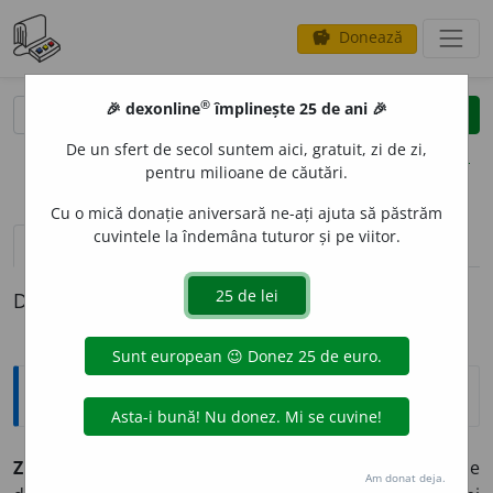
Donează
savings
®
®
🎉 dexonline
împlinește 25 de ani 🎉
caută
clear
search
De un sfert de secol suntem aici, gratuit, zi de zi,
opțiuni
pentru milioane de căutări.
Cu o mică donație aniversară ne-ați ajuta să păstrăm
cuvintele la îndemâna tuturor și pe viitor.
pronunție
(50)
volume_up
definiții (1)
Definiția cu ID-ul 1356508:
Explicative DEX
ZID
(
pl.
-
duri
),
Mold.
Z
I
DIU
(
pl.
-
diuri
)
sn.
🏠
Construcțiune
Am donat deja.