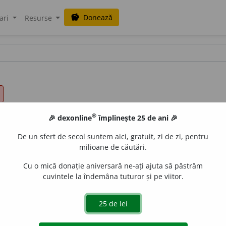
Donează
savings
ari
Resurse
®
🎉 dexonline
împlinește 25 de ani 🎉
De un sfert de secol suntem aici, gratuit, zi de zi, pentru
milioane de căutări.
Cu o mică donație aniversară ne-ați ajuta să păstrăm
cuvintele la îndemâna tuturor și pe viitor.
.
A afirma, a asigura. –
3.
A vorbi, a pronunța. –
4.
A se ruga
. –
8.
A suna un instrument. –
9.
A obiecta, a critica. –
10.
A p
 –
13.
(
Refl.
) A se chema. –
14.
(
Refl.
) A se presupune, a trec