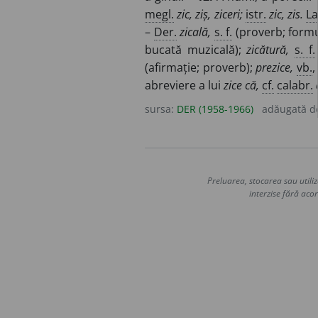
megl.
zic, ziș, ziceri;
istr.
zic, zis.
La
–
Der.
zicală,
s. f.
(proverb; formu
bucată muzicală);
zicătură,
s. f.
(afirmație; proverb);
prezice,
vb.
abreviere a lui
zice că,
cf.
calabr.
sursa:
DER (1958-1966)
adăugată 
Preluarea, stocarea sau utiliz
interzise fără acor