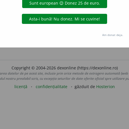
t.
dῑcēre
(Pușcariu 1941; REW 8268; Popinceanu,
ZRPh.,
LVI, 
lă magică; bucată muzicală);
zicălaș
(
var.
zicălău, zicaș
),
s. m
(proverb; bucată muzicală);
zicere,
s. f.
(zicală; expresie)
, format după
fr.
prédire;
cf.
contrazice.
Cică,
adv.
(după cum se
cica.
Am donat deja.
de
blaurb.
acțiuni
Copyright © 2004-2026 dexonline (https://dexonline.ro)
area datelor de pe acest site, inclusiv prin orice metode de extragere automată (web s
dul nostru prealabil scris, cu excepția seturilor de date oferite oficial spre utilizare pub
licență
confidențialitate
găzduit de
Hosterion