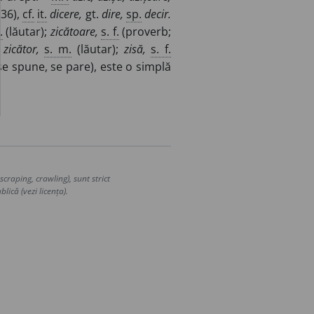
236),
cf.
it.
dicere,
gt.
dire,
sp.
decir.
.
(lăutar);
zicătoare,
s. f.
(proverb;
;
zicător,
s. m.
(lăutar);
zisă,
s. f.
 spune, se pare), este o simplă
craping, crawling), sunt strict
lică (vezi licența).