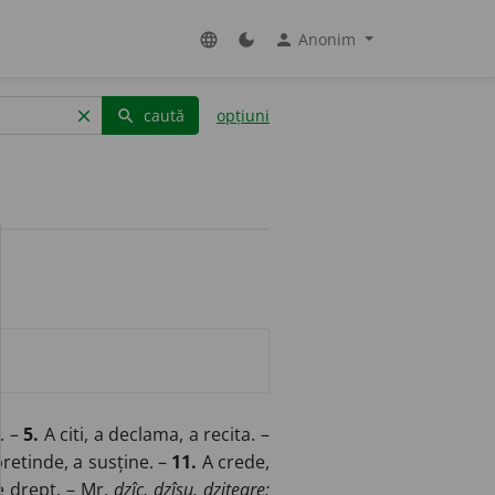
Anonim
language
dark_mode
person
caută
opțiuni
clear
search
. –
5.
A citi, a declama, a recita. –
retinde, a susține. –
11.
A crede,
e drept. –
Mr.
dzîc, dzîșu, dzițeare;