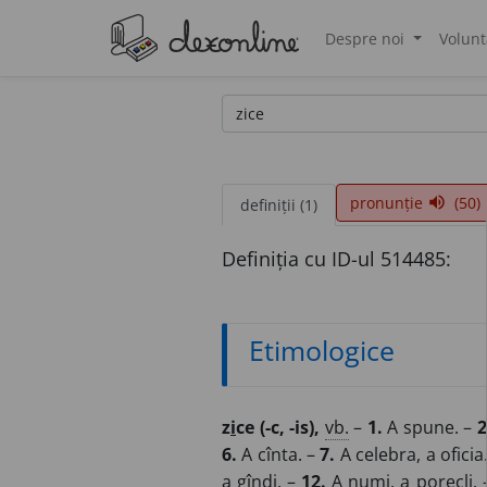
Despre noi
Volunt
®
pronunție
(50)
volume_up
definiții (1)
Definiția cu ID-ul 514485:
Etimologice
z
i
ce (-c, -is),
vb.
–
1.
A spune. –
2
6.
A cînta. –
7.
A celebra, a oficia
a gîndi. –
12.
A numi, a porecli.