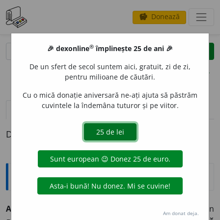
Donează
savings
®
®
🎉 dexonline
împlinește 25 de ani 🎉
caută
clear
search
De un sfert de secol suntem aici, gratuit, zi de zi,
opțiuni
pentru milioane de căutări.
Cu o mică donație aniversară ne-ați ajuta să păstrăm
cuvintele la îndemâna tuturor și pe viitor.
pronunție
(50)
volume_up
definiții (1)
Definiția cu ID-ul 360114:
Explicative DEX
A Z
I
CE zic 1.
tranz.
1) A reda prin cuvinte; a exprima prin
Am donat deja.