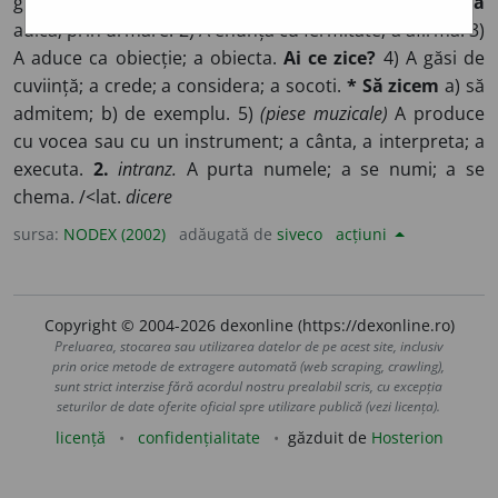
grai; a spune.
* Ce mai zici?
ce mai faci?
Va să zică
adică; prin urmare. 2) A enunța cu fermitate; a afirma. 3)
A aduce ca obiecție; a obiecta.
Ai ce zice?
4) A găsi de
cuviință; a crede; a considera; a socoti.
* Să zicem
a) să
admitem; b) de exemplu. 5)
(piese muzicale)
A produce
cu vocea sau cu un instrument; a cânta, a interpreta; a
executa.
2.
intranz.
A purta numele; a se numi; a se
chema. /<lat.
dicere
sursa:
NODEX (2002)
adăugată de
siveco
acțiuni
Copyright © 2004-2026 dexonline (https://dexonline.ro)
Preluarea, stocarea sau utilizarea datelor de pe acest site, inclusiv
prin orice metode de extragere automată (web scraping, crawling),
sunt strict interzise fără acordul nostru prealabil scris, cu excepția
seturilor de date oferite oficial spre utilizare publică (vezi licența).
licență
confidențialitate
găzduit de
Hosterion