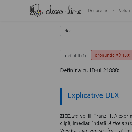
Despre noi
Volunt
®
pronunție
(50)
volume_up
definiții (1)
Definiția cu ID-ul 21888:
Explicative DEX
Z
I
CE,
zic,
vb.
III.
Tranz.
1.
A exprim
clipă, imediat, îndată.
A zice nu
(
Vrea
(sau
va, vra) să zică
=
a)
îns