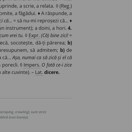
prinde, a scrie, a relata. ◊ (
Reg.
)
romite, a făgădui. ♦ A răspunde, a
i că...
= să nu-mi reproșezi că... ♦
un instrument); a doini, a hori.
4.
 cum vrei tu.
◊
Expr.
(Că) bine zici!
=
ecă, socotește, dă-ți părerea;
b)
presupunem, să admitem;
b)
de
 că...
Așa, numai ca să zică și el că
 porecli. ◊
Impers.
O fată ce-i zice
alte cuvinte). –
Lat.
dicere.
craping, crawling), sunt strict
lică (vezi licența).