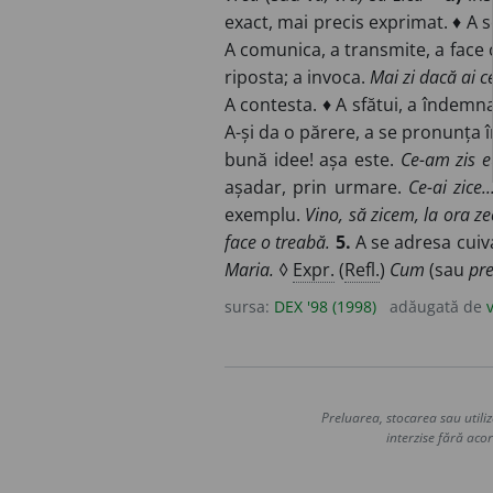
exact, mai precis exprimat. ♦ A se
A comunica, a transmite, a face
riposta; a invoca.
Mai zi dacă ai c
A contesta. ♦ A sfătui, a îndemn
A-și da o părere, a se pronunța 
bună idee! așa este.
Ce-am zis e
așadar, prin urmare.
Ce-ai zice..
exemplu.
Vino, să zicem, la ora ze
face o treabă.
5.
A se adresa cuiv
Maria.
◊
Expr.
(
Refl.
)
Cum
(sau
pre
sursa:
DEX '98 (1998)
adăugată de
Preluarea, stocarea sau utiliz
interzise fără acor