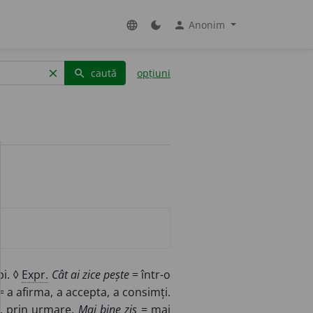
Anonim
language
dark_mode
person
caută
opțiuni
clear
search
bi. ◊
Expr.
Cât ai zice pește
= într-o
 a afirma, a accepta, a consimți.
, prin urmare.
Mai bine zis
= mai