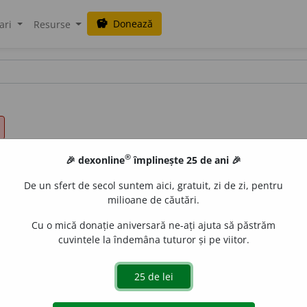
Donează
savings
ari
Resurse
®
🎉 dexonline
împlinește 25 de ani 🎉
De un sfert de secol suntem aici, gratuit, zi de zi, pentru
milioane de căutări.
Cu o mică donație aniversară ne-ați ajuta să păstrăm
cuvintele la îndemâna tuturor și pe viitor.
a ceva în cuvinte, a spune, a rosti cu voce tare;
p. ext.
a vor
sau
ba)
= a refuza; a tăgădui, a se opune, a rezista.
A zice da
=
eamnă, are sensul, semnificația, valoarea...;
b)
așadar, deci