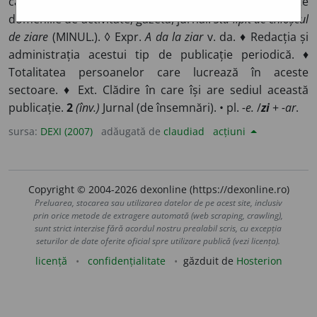
care se tipăresc știri și informații actuale din toate
domeniile de activitate; gazetă, jurnal.
Stă lipit de chioșcul
de ziare
(MINUL.). ◊ Expr.
A da la ziar
v. da. ♦ Redacția și
administrația acestui tip de publicație periodică. ♦
Totalitatea persoanelor care lucrează în aceste
sectoare. ♦ Ext. Clădire în care își are sediul această
publicație.
2
(înv.)
Jurnal (de însemnări). • pl.
-e.
/
zi
+
-ar
.
sursa:
DEXI (2007)
adăugată de
claudiad
acțiuni
Copyright © 2004-2026 dexonline (https://dexonline.ro)
Preluarea, stocarea sau utilizarea datelor de pe acest site, inclusiv
prin orice metode de extragere automată (web scraping, crawling),
sunt strict interzise fără acordul nostru prealabil scris, cu excepția
seturilor de date oferite oficial spre utilizare publică (vezi licența).
licență
confidențialitate
găzduit de
Hosterion