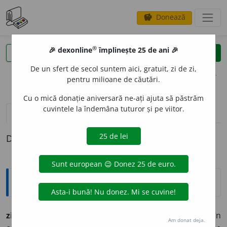
Donează
savings
®
®
🎉 dexonline
împlinește 25 de ani 🎉
caută
clear
search
De un sfert de secol suntem aici, gratuit, zi de zi,
opțiuni
pentru milioane de căutări.
Cu o mică donație aniversară ne-ați ajuta să păstrăm
cuvintele la îndemâna tuturor și pe viitor.
pronunție
(50)
volume_up
definiții (1)
Definiția cu ID-ul 1246712:
Explicative DEX
zi
a
r
s.n.
1
(jurnal.)
Publicație periodică (cotidiană), în
Am donat deja.