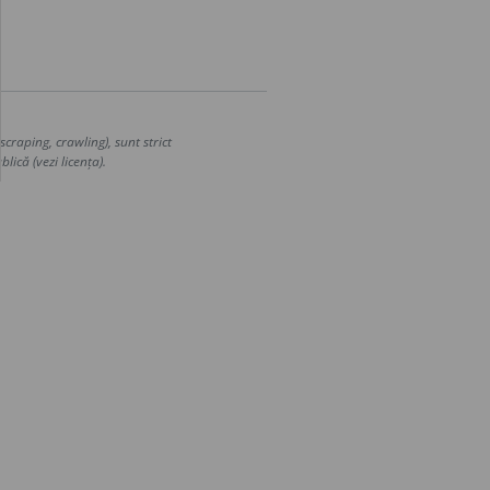
craping, crawling), sunt strict
lică (vezi licența).