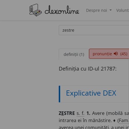
Despre noi
Volunt
®
pronunție
(45)
volume_up
definiții (1)
Definiția cu ID-ul 21787:
Explicative DEX
Z
E
STRE
s. f.
1.
Avere (mobilă sau
intrarea ei în mănăstire. ♦ (
Fam
averea unei comunități, a unei ins