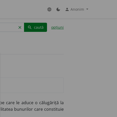
Anonim
language
dark_mode
person
caută
opțiuni
clear
search
pe care le aduce o călugăriță la
litatea bunurilor care constituie