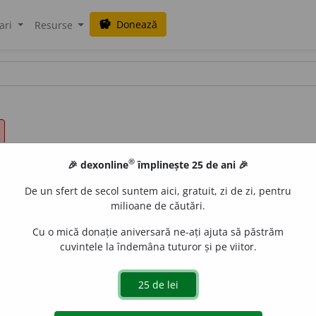
Donează
savings
ari
Resurse
®
🎉 dexonline
împlinește 25 de ani 🎉
De un sfert de secol suntem aici, gratuit, zi de zi, pentru
milioane de căutări.
Cu o mică donație aniversară ne-ați ajuta să păstrăm
cuvintele la îndemâna tuturor și pe viitor.
 imobilă) care se dă unei fete când se mărită. ♦ Bunuri 
.
) Totalitatea bunurilor care constituie averea cuiva.
2.
Tota
tituții etc.; inventar. –
Lat.
dextrae
„făgăduință solemnă”.