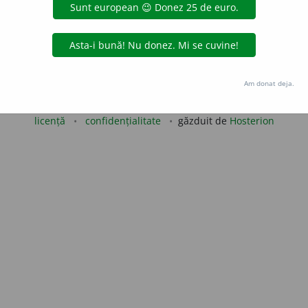
valeriu
acțiuni
Copyright © 2004-2026 dexonline (https://dexonline.ro)
Am donat deja.
area datelor de pe acest site, inclusiv prin orice metode de extragere automată (web s
dul nostru prealabil scris, cu excepția seturilor de date oferite oficial spre utilizare pub
licență
confidențialitate
găzduit de
Hosterion