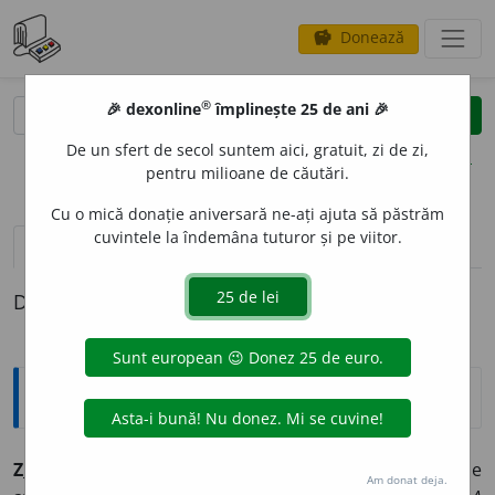
Donează
savings
®
®
🎉 dexonline
împlinește 25 de ani 🎉
caută
clear
search
De un sfert de secol suntem aici, gratuit, zi de zi,
opțiuni
pentru milioane de căutări.
Cu o mică donație aniversară ne-ați ajuta să păstrăm
cuvintele la îndemâna tuturor și pe viitor.
pronunție
(50)
volume_up
definiții (1)
Definiția cu ID-ul 548680:
Explicative DEX
Z
E
RO,
zerouri,
s. n.
1.
Număr care, în numărătoare, se
Am donat deja.