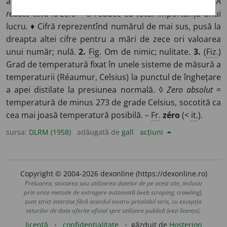
află înainte de unu și care se indică prin cifra 0. ◊
Expr.
A
reduce ceva la zero
= a reduce cu totul importanța unui
lucru. ♦ Cifră reprezentînd numărul de mai sus, pusă la
dreapta altei cifre pentru a mări de zece ori valoarea
unui număr; nulă.
2.
Fig.
Om de nimic; nulitate.
3.
(
Fiz.
)
Grad de temperatură fixat în unele sisteme de măsură a
temperaturii (Réaumur, Celsius) la punctul de înghețare
a apei distilate la presiunea normală. ◊
Zero absolut
=
temperatură de minus 273 de grade Celsius, socotită ca
cea mai joasă temperatură posibilă. –
Fr.
zéro
(<
it.
).
sursa:
DLRM (1958)
adăugată de
gall
acțiuni
Copyright © 2004-2026 dexonline (https://dexonline.ro)
Preluarea, stocarea sau utilizarea datelor de pe acest site, inclusiv
prin orice metode de extragere automată (web scraping, crawling),
sunt strict interzise fără acordul nostru prealabil scris, cu excepția
seturilor de date oferite oficial spre utilizare publică (vezi licența).
licență
confidențialitate
găzduit de
Hosterion