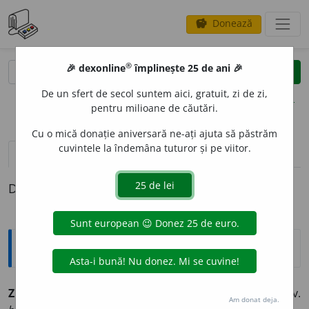
Donează
savings
®
®
🎉 dexonline
împlinește 25 de ani 🎉
caută
clear
search
De un sfert de secol suntem aici, gratuit, zi de zi,
opțiuni
pentru milioane de căutări.
Cu o mică donație aniversară ne-ați ajuta să păstrăm
cuvintele la îndemâna tuturor și pe viitor.
pronunție
(1)
volume_up
definiții (1)
Definiția cu ID-ul 218999:
Sinonime
ZECIM
A
L
adj., s.
1.
adj. decimal.
(Sistemul ~.)
2.
s. v.
Am donat deja.