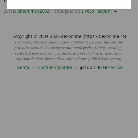
basculă.
sursa:
Sinonime (2002)
adăugată de
siveco
acțiuni
Copyright © 2004-2026 dexonline (https://dexonline.ro)
Preluarea, stocarea sau utilizarea datelor de pe acest site, inclusiv
prin orice metode de extragere automată (web scraping, crawling),
sunt strict interzise fără acordul nostru prealabil scris, cu excepția
seturilor de date oferite oficial spre utilizare publică (vezi licența).
licență
confidențialitate
găzduit de
Hosterion