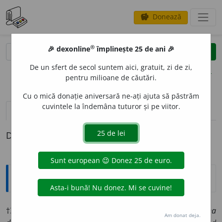
Donează
savings
®
®
🎉 dexonline
împlinește 25 de ani 🎉
caută
clear
search
De un sfert de secol suntem aici, gratuit, zi de zi,
opțiuni
pentru milioane de căutări.
Cu o mică donație aniversară ne-ați ajuta să păstrăm
cuvintele la îndemâna tuturor și pe viitor.
definiții (1)
Definiția cu ID-ul 1343846:
Explicative DEX
†
ZA
I
F
adj.
🩺
Cam bolnav, indispus:
închipuește-ți fericirea
Am donat deja.