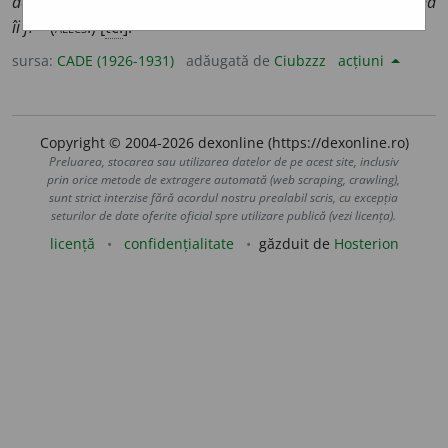
de-a avea o soție drăgălașă... inimoasă, care te-a căuta cînd
îi fi ~
(
ALECS
.) [
tc.
].
sursa:
CADE (1926-1931)
adăugată de
Ciubzzz
acțiuni
Copyright © 2004-2026 dexonline (https://dexonline.ro)
Preluarea, stocarea sau utilizarea datelor de pe acest site, inclusiv
prin orice metode de extragere automată (web scraping, crawling),
sunt strict interzise fără acordul nostru prealabil scris, cu excepția
seturilor de date oferite oficial spre utilizare publică (vezi licența).
licență
confidențialitate
găzduit de
Hosterion