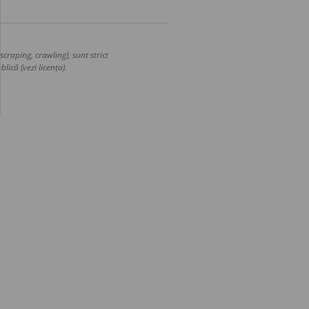
craping, crawling), sunt strict
lică (vezi licența).