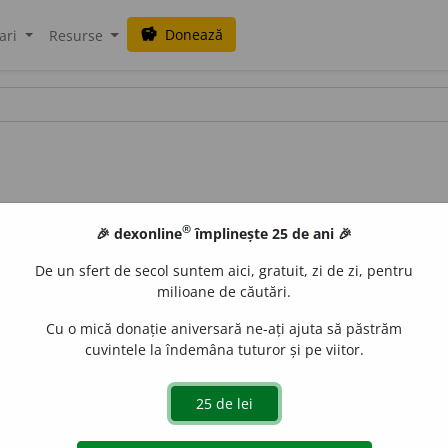
Donează
savings
ari
Resurse
®
🎉 dexonline
împlinește 25 de ani 🎉
De un sfert de secol suntem aici, gratuit, zi de zi, pentru
milioane de căutări.
Cu o mică donație aniversară ne-ați ajuta să păstrăm
cuvintele la îndemâna tuturor și pe viitor.
zaic
o
i
,
art.
zaic
o
ii
e
Mada Puscas
acțiuni