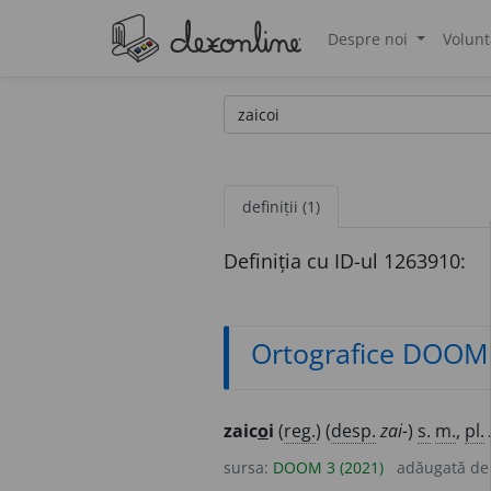
Despre noi
Volunt
®
definiții (1)
Definiția cu ID-ul 1263910:
Ortografice DOOM
zaic
o
i
(
reg.
) (
desp.
zai-
)
s.
m.
,
pl.
sursa:
DOOM 3 (2021)
adăugată d