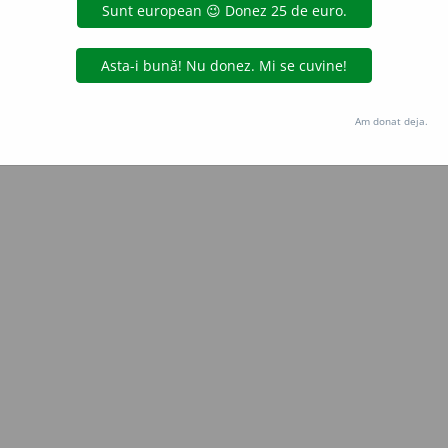
Copyright © 2004-2026 dexonline (https://dexonline.ro)
area datelor de pe acest site, inclusiv prin orice metode de extragere automată (web s
dul nostru prealabil scris, cu excepția seturilor de date oferite oficial spre utilizare pub
Am donat deja.
licență
confidențialitate
găzduit de
Hosterion